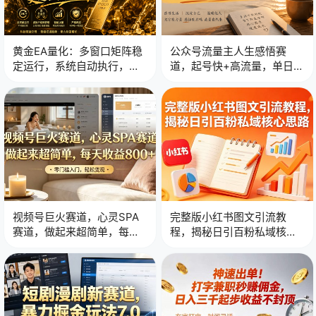
黄金EA量化：多窗口矩阵稳
公众号流量主人生感悟赛
定运行，系统自动执行，收
道，起号快+高流量，单日阅
益空间持续放大
读10w+！
视频号巨火赛道，心灵SPA
完整版小红书图文引流教
赛道，做起来超简单，每天
程，揭秘日引百粉私域核心
收益800+！
思路