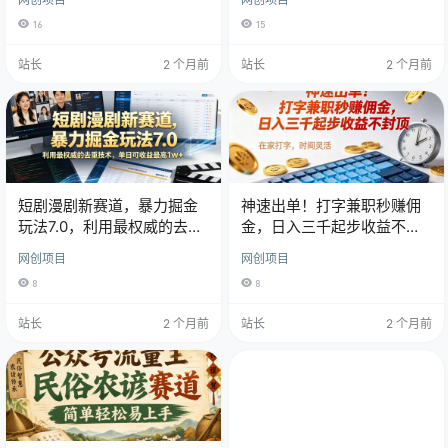
16
15
站长
2 个月前
站长
2 个月前
短剧漫剧新赛道，暴力掘金
神速出单！打字兼职秒赚佣
玩法7.0，利用最权威的去重
金，日入三千起步收益不封
技术，单日可收益最高1w+
顶
网创项目
网创项目
8
8
站长
2 个月前
站长
2 个月前