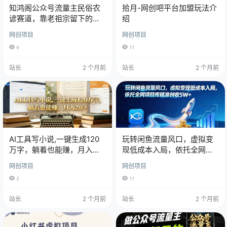
知鸿阁公众号流量主民俗农
拾月-网创吧平台加盟玩法介
谚赛道，靠老祖宗留下的农
绍
谚写预测，选题不愁，结构
网创项目
网创项目
固定，小白好上手！
8
11
站长
2 个月前
站长
2 个月前
AI工具写小说,一键生成120
玩转闲鱼流量风口，虚拟变
万字，躺着也能赚，月入
现低成本入局，依托全网项
2w+！
目库精准创收 5W+
网创项目
网创项目
2
11
站长
2 个月前
站长
2 个月前