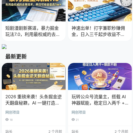
短剧漫剧新赛道，暴力掘金
神速出单！打字兼职秒赚佣
玩法7.0，利用最权威的去重
金，日入三千起步收益不封
技术，单日可收益最高1w+
顶
最新更新
2026 重磅来袭！头条掘金逆
玩转公众号流量主，搭载 AI
天翻盘秘籍，AI 一键打造爆
神器赋能，稳定日入两千 +
款内容，只需简单复制粘
爆款不断
网创项目
网创项目
贴，日入 1000 + 轻松实现！
18
21
站长
2 个月前
站长
2 个月前