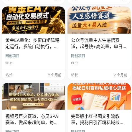
黄金EA量化：多窗口矩阵稳
公众号流量主人生感悟赛
定运行，系统自动执行，收
道，起号快+高流量，单日阅
益空间持续放大
读10w+！
网创项目
网创项目
19
16
站长
2 个月前
站长
2 个月前
视频号巨火赛道，心灵SPA
完整版小红书图文引流教
赛道，做起来超简单，每天
程，揭秘日引百粉私域核心
收益800+！
思路
网创项目
网创项目