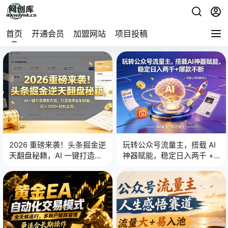
首页
开通会员
加盟网站
项目投稿
2026 重磅来袭！头条掘金逆
玩转公众号流量主，搭载 AI
天翻盘秘籍，AI 一键打造爆
神器赋能，稳定日入两千 +
款内容，只需简单复制粘
爆款不断
贴，日入 1000 + 轻松实现！