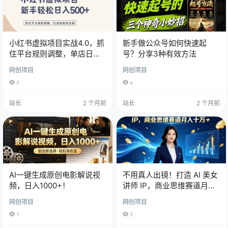
小红书虚拟项目实战4.0，抓
新手做公众号如何快速起
住平台规则调整，单店日入
号？分享3种有效方法
500+！
网创项目
网创项目
3
4
站长
2 个月前
站长
2 个月前
AI一键生成原创电影解说视
不用真人出镜！打造 AI 美女
频，日入1000+！
讲师 IP，商业思维赛道月入
十万 +
网创项目
网创项目
1
3