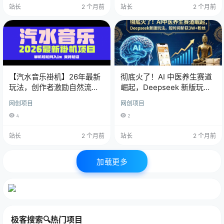
站长
2 个月前
站长
2 个月前
【汽水音乐褂机】26年最新
彻底火了！AI 中医养生赛道
玩法，创作者激励自然流，
崛起，Deepseek 新版玩
轻松月收5000-10000
法，短时间斩获 3W + 粉丝
网创项目
网创项目
4
2
站长
2 个月前
站长
2 个月前
加载更多
极客搜索🔍热门项目